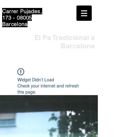
Carrer Pujades,
173 - 08005
Barcelona
El Pa Tradicional a
Barcelona
Widget Didn’t Load
Check your internet and refresh
this page.
If that doesn’t work, contact us.