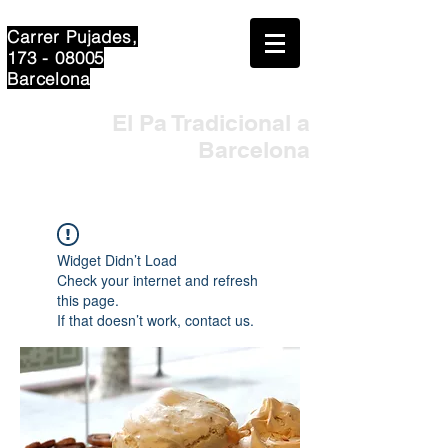
Carrer Pujades,
173 - 08005
Barcelona
El Pa Tradicional a
Barcelona
Widget Didn’t Load
Check your internet and refresh
this page.
If that doesn’t work, contact us.